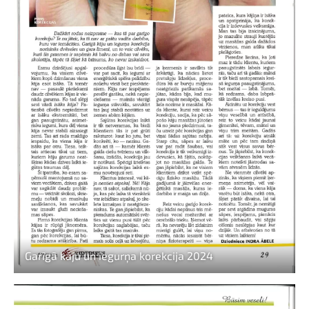
Garīgā kāju un iegurņa korekcija 2024