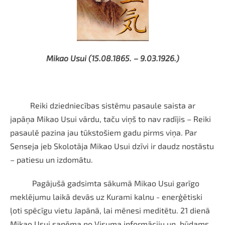
Mikao Usui (
15.08.1
865. – 9.03.1926.)
Reiki dziedniecības sistēmu pasaule saista ar
japāņa Mikao Usui
vārdu, taču viņš to nav radījis – Reiki
pasaulē pazina jau tūkstošiem gadu pirms viņa. Par
Senseja jeb Skolotāja Mikao Usui dzīvi ir daudz nostāstu
– patiesu un izdomātu.
Pagājušā gadsimta sākumā Mikao Usui garīgo
meklējumu laikā devās uz Kurami kalnu - enerģētiski
ļoti spēcīgu vietu Japānā, lai mēnesi meditētu. 21 dienā
Mikao Usui saņēma no Visuma informāciju un, būdams