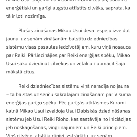
enerģētiski un garīgi augstu attīstīts cilvēks, saprata, ka
tā ir ļoti nozīmīga.
Plašās zināšanas Mikao Usui deva iespēju izveidot
jaunu, uz senām zināšanām balstītu dziedniecības
sistēmu visas pasaules iedzīvotājiem, kuru viņš nosauca
par Reiki. Pārliecinājies par Reiki enerģijas spēku, Mikao
Usui sāka dziedināt cilvēkus un vēlāk arī apmācīt šajā
mākslā citus.
Reiki dziedniecības sistēmu viņš neradīja no jauna
– tā balstās uz senču sakrālajām zināšanām par Visuma
enerģijas garīgo spēku. Pēc garīgās atklāsmes Kurami
kalnā Mikao Usui izveidoja Usui Dabiskās dziedināšanas
sistēmu jeb Usui Reiki Rioho, kas sastāvēja no iniciācijas
jeb noskaņošanas, vingrinājumiem un Reiki principiem.
Viņš cilvēcei atstāja rūpīgi izstrādātu, uz senām