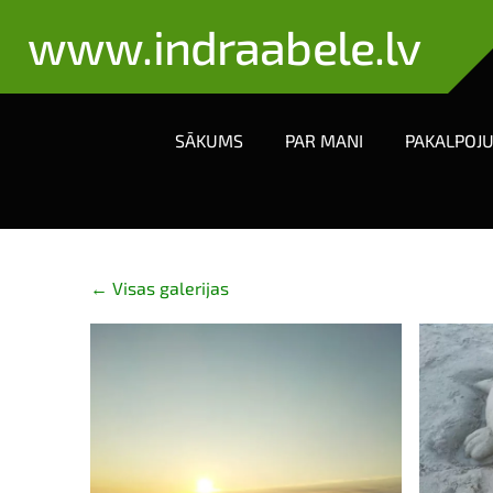
www.indraabele.lv
SĀKUMS
PAR MANI
PAKALPOJ
Visas galerijas