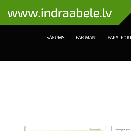
www.indraabele.lv
SĀKUMS
PAR MANI
PAKALPOJ