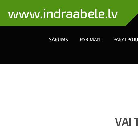
www.indraabele.lv
SĀKUMS
PAR MANI
PAKALPOJ
VAI 