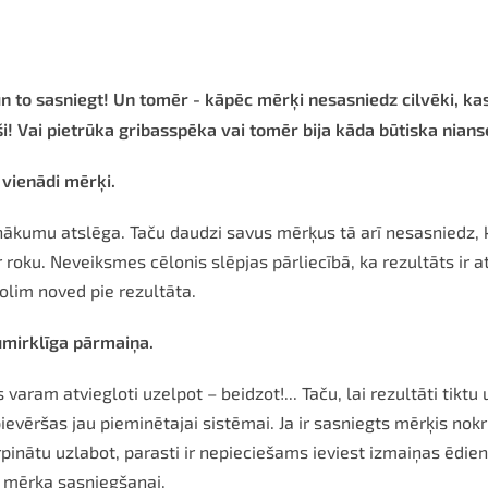
i un to sasniegt! Un tomēr - kāpēc mērķi nesasniedz cilvēki, k
uši! Vai pietrūka gribasspēka vai tomēr bija kāda būtiska nians
vienādi mērķi.
mu atslēga. Taču daudzi savus mērķus tā arī nesasniedz, kaut a
oku. Neveiksmes cēlonis slēpjas pārliecībā, ka rezultāts ir atka
olim noved pie rezultāta.
irklīga pārmaiņa.
varam atviegloti uzelpot – beidzot!... Taču, lai rezultāti tiktu 
pievēršas jau pieminētajai sistēmai. Ja ir sasniegts mērķis no
urpinātu uzlabot, parasti ir nepieciešams ieviest izmaiņas ēdien
jā mērķa sasniegšanai.