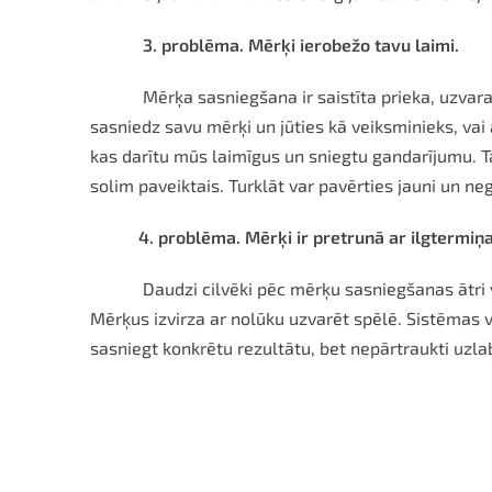
3. problēma. Mērķi ierobežo tavu laimi.
Mērķa sasniegšana ir saistīta prieka, uzvara
sasniedz savu mērķi un jūties kā veiksminieks, vai
kas darītu mūs laimīgus un sniegtu gandarījumu. Ta
solim paveiktais. Turklāt var pavē
4. problēma. Mērķi ir pretrunā ar ilgtermiņ
Daudzi cilvēki pēc mērķu sasniegšanas ātri v
Mērķus izvirza ar nolūku uzvarēt spēlē. Sistēmas v
sasniegt konkrētu rezultātu, bet nepārtraukti uzl