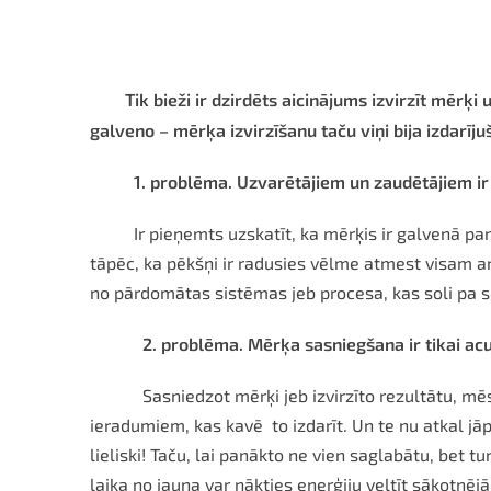
Tik bieži ir dzirdēts aicinājums izvirzīt mērķ
galveno – mērķa izvirzīšanu taču viņi bija izdarīj
1. problēma. Uzvarētājiem un zaudētājiem ir 
Ir pieņemts uzskatīt, ka mērķis ir galvenā panāku
tāpēc, ka pēkšņi ir radusies vēlme atmest visam ar r
no pārdomātas sistēmas jeb procesa, kas soli pa s
2. problēma. Mērķa sasniegšana ir tikai acum
Sasniedzot mērķi jeb izvirzīto rezultātu, mēs 
ieradumiem, kas kavē to izdarīt. Un te nu atkal jā
lieliski! Taču, lai panākto ne vien saglabātu, bet t
laika no jauna var nākties enerģiju veltīt sākotnē