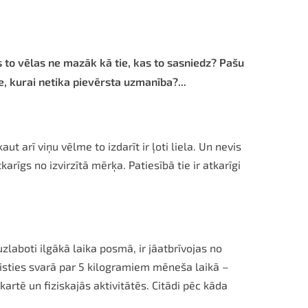
as to vēlas ne mazāk kā tie, kas to sasniedz? Pašu
e, kurai
netika pievērsta uzmanība?...
rī viņu vēlme to izdarīt ir ļoti liela. Un nevis
rīgs no izvirzītā mērķa. Patiesībā tie ir atkarīgi
uzlaboti ilgākā laika posmā, ir jāatbrīvojas no
kristies svarā par 5 kilogramiem mēneša laikā –
kartē un fiziskajās aktivitātēs. Citādi pēc kāda