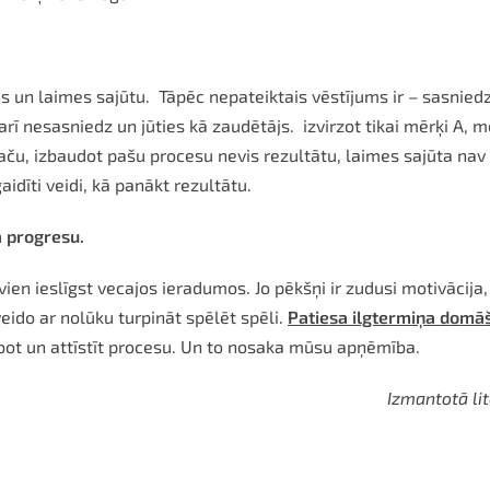
s un laimes sajūtu. Tāpēc nepateiktais vēstījums ir – sasniedz
 arī nesasniedz un jūties kā zaudētājs. izvirzot tikai mērķi A
ču, izbaudot pašu procesu nevis rezultātu, laimes sajūta nav 
rties jauni un negaidīti veidi, kā panākt r
a progresu.
ien ieslīgst vecajos ieradumos. Jo pēkšņi ir zudusi motivācija
eido ar nolūku turpināt spēlēt spēli.
Patiesa ilgtermiņa domāš
abot un attīstīt procesu. Un to nosaka mūsu apņēmība.
Izmantotā li