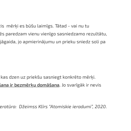
is mērķi es būšu laimīgs. Tātad - vai nu tu
, mēs paredzam vienu vienīgo sasniedzamo rezultātu,
jāgaida, jo apmierinājumu un prieku sniedz soli pa
ezultātu.
, kas dzen uz priekšu sasniegt konkrēto mērķi.
ana ir
bezmērķu domāšana
.
Jo svarīgāk ir nevis
teratūra: Džeimss Klīrs “Atomiskie ieradumi”, 2020.