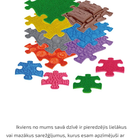
Ikviens no mums savā dzīvē ir pieredzējis lielākus
vai mazākus sarežģījumus, kurus esam apzīmējuši ar