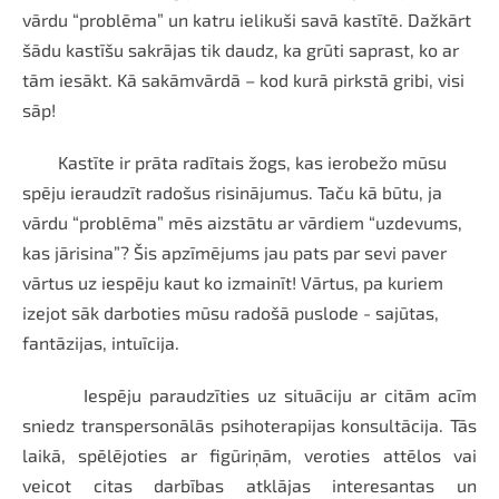
vārdu “problēma” un katru ielikuši savā kastītē. Dažkārt
šādu kastīšu sakrājas tik daudz, ka grūti saprast, ko ar
tām iesākt. Kā sakāmvārdā – kod kurā pirkstā gribi, visi
sāp!
Kastīte ir prāta radītais žogs, kas ierobežo mūsu
spēju ieraudzīt radošus risinājumus. Taču kā būtu, ja
vārdu “problēma” mēs aizstātu ar
vārdiem “uzdevums,
kas jārisina”? Šis apzīmējums jau pats par sevi paver
vārtus uz iespēju kaut ko izmainīt! Vārtus, pa kuriem
izejot sāk darboties mūsu radošā puslode - sajūtas,
fantāzijas, intuīcija.
Iespēju paraudzīties uz situāciju ar citām acīm
sniedz transpersonālās psihoterapijas konsultācija. Tās
laikā, spēlējoties ar figūriņām, veroties attēlos vai
veicot citas darbības atklājas interesantas un